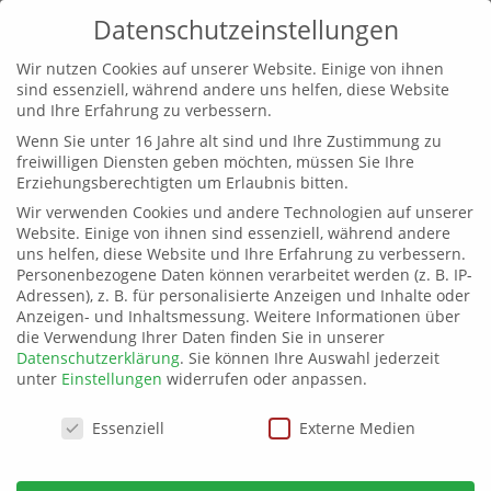
Datenschutzeinstellungen
Wir nutzen Cookies auf unserer Website. Einige von ihnen
sind essenziell, während andere uns helfen, diese Website
und Ihre Erfahrung zu verbessern.
Wenn Sie unter 16 Jahre alt sind und Ihre Zustimmung zu
Gebet für den Norden
freiwilligen Diensten geben möchten, müssen Sie Ihre
Erziehungsberechtigten um Erlaubnis bitten.
von
Martin Rübner
|
14. Mai 2026
|
Allgemein
Wir verwenden Cookies und andere Technologien auf unserer
Website. Einige von ihnen sind essenziell, während andere
uns helfen, diese Website und Ihre Erfahrung zu verbessern.
Personenbezogene Daten können verarbeitet werden (z. B. IP-
Am 9. Mai fand inzwischen zum vierten Mal ein
Adressen), z. B. für personalisierte Anzeigen und Inhalte oder
„Gebetstag für den Norden“ in Krelingen statt. Dazu
Anzeigen- und Inhaltsmessung.
Weitere Informationen über
die Verwendung Ihrer Daten finden Sie in unserer
trafen sich Christen aus den verschiedensten
Datenschutzerklärung
.
Sie können Ihre Auswahl jederzeit
Kirchen und Gemeinden. Aus Norddeutschland, um
unter
Einstellungen
widerrufen oder anpassen.
für verschiedenste Anliegen auf unterschiedlichste
Art und Weise zu beten.
Datenschutzeinstellungen
Essenziell
Externe Medien
Neben z.B. Lob und Dank, dem Gebet für junge
Menschen, für Ehepaare, für Kranke, für Soldaten,