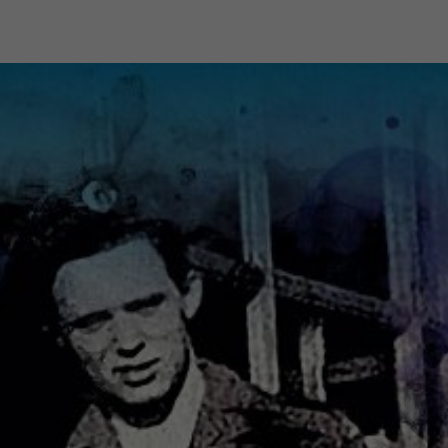
le akzeptieren
Speichern
schutzeinstellungen
enziell (1)
zielle Cookies ermöglichen grundlegende Funktionen und sind für die einwandfr
ion der Website erforderlich.
Cookie-Informationen anzeigen
erne Medien (7)
lte von Videoplattformen und Social-Media-Plattformen werden standardmäßig
iert. Wenn Cookies von externen Medien akzeptiert werden, bedarf der Zugriff a
 Inhalte keiner manuellen Einwilligung mehr.
Cookie-Informationen anzeigen
Datenschutzerklärung
Imp