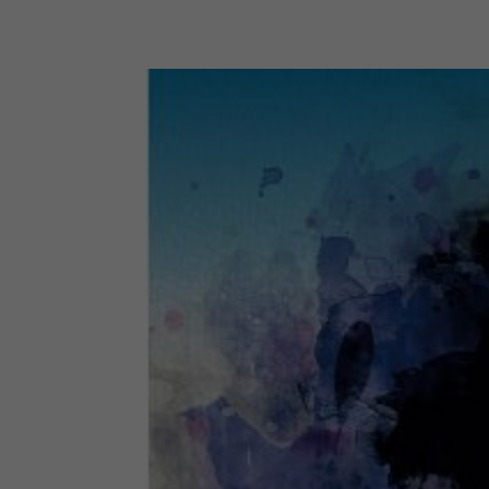
Al
Daten
Ess
Essen
Funkt
Ext
Inha
block
diese