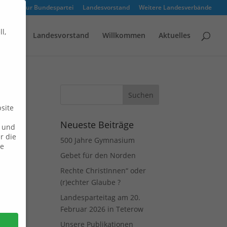
Zur Bundespartei
Landesvorstand
Weitere Landesverbände
l,
rofile
Landesvorstand
Willkommen
Aktuelles
site
Neueste Beiträge
n und
r die
500 Jahre Gymnasium
ie
Gebet für den Norden
Rechte ChristInnen“ oder
(r)echter Glaube ?
Landesparteitag am 20.
Februar 2026 in Teterow
Unsere Publikationen