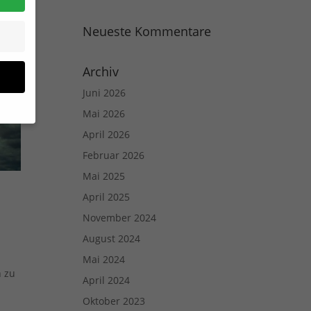
Neueste Kommentare
Archiv
Juni 2026
Mai 2026
April 2026
Februar 2026
Mai 2025
April 2025
site
November 2024
n und
August 2024
r die
Mai 2024
en
n zu
April 2024
n.
Oktober 2023