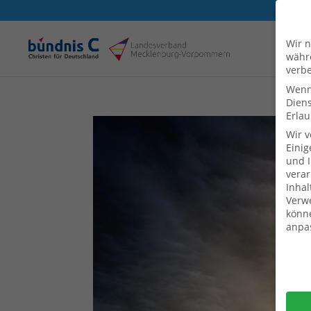
Wir n
währe
verbe
Wenn 
Dien
Erlau
Wir 
Einig
und I
verar
Inhal
Verwe
könne
anpa
Daten