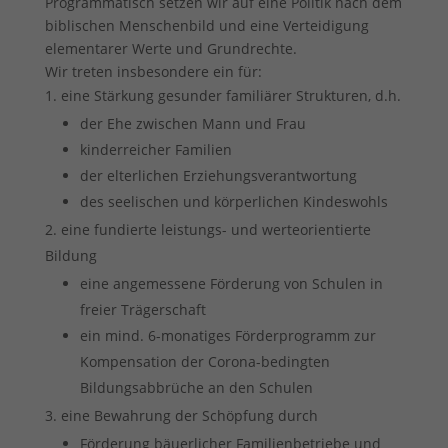
Programmatisch setzen wir auf eine Politik nach dem
Sie können Ihre Einwilligung zu ganzen Kategorien geben
biblischen Menschenbild und eine Verteidigung
oder sich weitere Informationen anzeigen lassen und so nur
elementarer Werte und Grundrechte.
bestimmte Cookies auswählen.
Wir treten insbesondere ein für:
eine Stärkung gesunder familiärer Strukturen, d.h.
Alle akzeptieren
Speichern
der Ehe zwischen Mann und Frau
Zurück
kinderreicher Familien
Datenschutzeinstellungen
der elterlichen Erziehungsverantwortung
Essenziell (1)
des seelischen und körperlichen Kindeswohls
Essenzielle Cookies ermöglichen grundlegende Funktionen und sind für
eine fundierte leistungs- und werteorientierte
die einwandfreie Funktion der Website erforderlich.
Bildung
Cookie-Informationen anzeigen
eine angemessene Förderung von Schulen in
Ext
Externe Medien (7)
freier Trägerschaft
Inhalte von Videoplattformen und Social-Media-Plattformen werden
ein mind. 6-monatiges Förderprogramm zur
standardmäßig blockiert. Wenn Cookies von externen Medien akzeptiert
Kompensation der Corona-bedingten
werden, bedarf der Zugriff auf diese Inhalte keiner manuellen
Einwilligung mehr.
Bildungsabbrüche an den Schulen
Cookie-Informationen anzeigen
eine Bewahrung der Schöpfung durch
Förderung bäuerlicher Familienbetriebe und
Datenschutzerklärung
Impressum