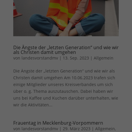
Sie können Ihre Einwilligung zu ganzen Kategorien geben
oder sich weitere Informationen anzeigen lassen und so nur
bestimmte Cookies auswählen.
Alle akzeptieren
Speichern
Zurück
Die Ängste der „letzten Generation“ und wie wir
Datenschutzeinstellungen
als Christen damit umgehen
Essenziell (1)
von
landesvorstandmv
|
13. Sep. 2023
|
Allgemein
Essenzielle Cookies ermöglichen grundlegende Funktionen und sind für
die einwandfreie Funktion der Website erforderlich.
Die Ängste der „letzten Generation“ und wie wir als
Cookie-Informationen anzeigen
Christen damit umgehen Am 10.06.2023 trafen sich
einige Mitglieder unseres Kreisverbandes um sich
Ext
Externe Medien (7)
über o. g. Thema auszutauschen. Dabei haben wir
uns bei Kaffee und Kuchen darüber unterhalten, wie
Inhalte von Videoplattformen und Social-Media-Plattformen werden
standardmäßig blockiert. Wenn Cookies von externen Medien akzeptiert
wir die Aktivitäten...
werden, bedarf der Zugriff auf diese Inhalte keiner manuellen
Einwilligung mehr.
Cookie-Informationen anzeigen
Frauentag in Mecklenburg-Vorpommern
von
landesvorstandmv
|
29. März 2023
|
Allgemein
,
Datenschutzerklärung
Impressum