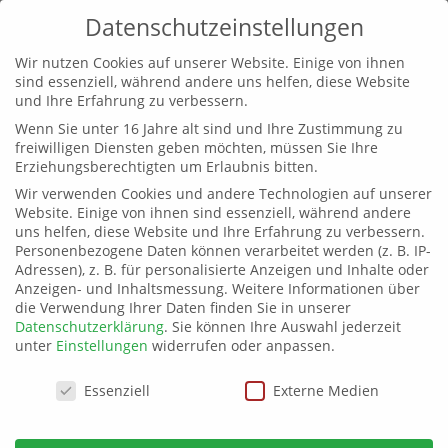
Datenschutzeinstellungen
Wir nutzen Cookies auf unserer Website. Einige von ihnen
sind essenziell, während andere uns helfen, diese Website
und Ihre Erfahrung zu verbessern.
Wenn Sie unter 16 Jahre alt sind und Ihre Zustimmung zu
Frauentag in Mecklenburg-Vorpommern
freiwilligen Diensten geben möchten, müssen Sie Ihre
von
landesvorstandmv
|
29. März 2023
|
Allgemein
,
Erziehungsberechtigten um Erlaubnis bitten.
Berichterstattung
,
Familie
,
Landespolitik
Wir verwenden Cookies und andere Technologien auf unserer
Website. Einige von ihnen sind essenziell, während andere
Die neueste Errungenschaft in unserem Bundesland
uns helfen, diese Website und Ihre Erfahrung zu verbessern.
Personenbezogene Daten können verarbeitet werden (z. B. IP-
ist der internationale Frauentag als gesetzlicher
Adressen), z. B. für personalisierte Anzeigen und Inhalte oder
Feiertag. Nun mag es ja sein, dass man als
Anzeigen- und Inhaltsmessung.
Weitere Informationen über
ehemalige Westdeutsche aus Unkenntnis diese
die Verwendung Ihrer Daten finden Sie in unserer
Einrichtung nicht recht zu wür¬digen weiß. Aber zu
Datenschutzerklärung
.
Sie können Ihre Auswahl jederzeit
unter
Einstellungen
widerrufen oder anpassen.
denken gibt es einem schon,...
Datenschutzeinstellungen
Essenziell
Externe Medien
Stolpern erwünscht!
von
landesvorstandmv
|
11. Nov. 2022
|
Allgemein