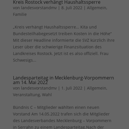
Kreis Rostock verhängt Haushaltssperre
Sie können Ihre Einwilligung zu ganzen Kategorien geben
von
landesvorstandmv
|
8. Juli 2022
|
Allgemein
,
oder sich weitere Informationen anzeigen lassen und so nur
Familie
bestimmte Cookies auswählen.
„Kreis verhängt Haushaltssperre… Kita und
Alle akzeptieren
Speichern
Bundesteilhabegesetzt treiben Kosten in die Höhe“
Mit dieser Headline informierte die SVZ kürzlich ihre
Zurück
Leser über die schwierige Finanzsituation des
Datenschutzeinstellungen
Essenziell (1)
Landkreises Rostock. Jetzt ist es also offiziell. Frau
Schwesigs...
Essenzielle Cookies ermöglichen grundlegende Funktionen und sind für
die einwandfreie Funktion der Website erforderlich.
Cookie-Informationen anzeigen
Landesparteitag in Mecklenburg-Vorpommern
am 14. Mai 2022
Ext
Externe Medien (7)
von
landesvorstandmv
|
1. Juli 2022
|
Allgemein
,
Veranstaltung
,
Wahl
Inhalte von Videoplattformen und Social-Media-Plattformen werden
standardmäßig blockiert. Wenn Cookies von externen Medien akzeptiert
werden, bedarf der Zugriff auf diese Inhalte keiner manuellen
Bündnis C – Mitglieder wählten einen neuen
Einwilligung mehr.
Vorstand Am 14.05.2022 trafen sich die Mitglieder
Cookie-Informationen anzeigen
des Landesverbandes Mecklenburg – Vorpommern
in Serrahn zu einem Landesparteitag.Nach der
Datenschutzerklärung
Impressum